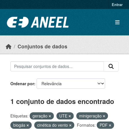
Ir para o conteúdo principal
Entrar
Conjuntos de dados
Ordenar por
1 conjunto de dados encontrado
Etiquetas:
geração
UTE
minigeração
biogás
cinética do vento
Formatos:
PDF