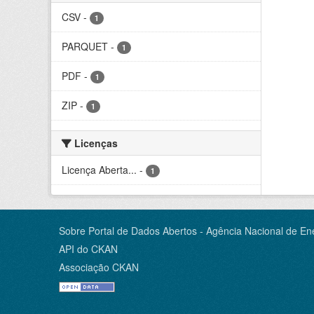
CSV
-
1
PARQUET
-
1
PDF
-
1
ZIP
-
1
Licenças
Licença Aberta...
-
1
Sobre Portal de Dados Abertos - Agência Nacional de Ene
API do CKAN
Associação CKAN