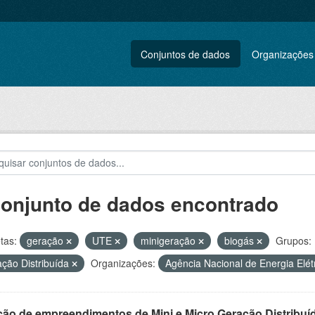
Conjuntos de dados
Organizações
conjunto de dados encontrado
tas:
geração
UTE
minigeração
biogás
Grupos:
ção Distribuída
Organizações:
Agência Nacional de Energia Elét
ção de empreendimentos de Mini e Micro Geração Distribuí