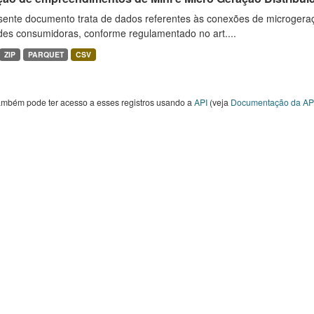
sente documento trata de dados referentes às conexões de microgera
des consumidoras, conforme regulamentado no art....
ZIP
PARQUET
CSV
ambém pode ter acesso a esses registros usando a
API
(veja
Documentação da AP