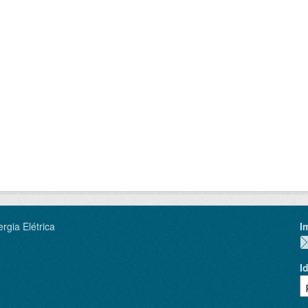
rgia Elétrica
I
I