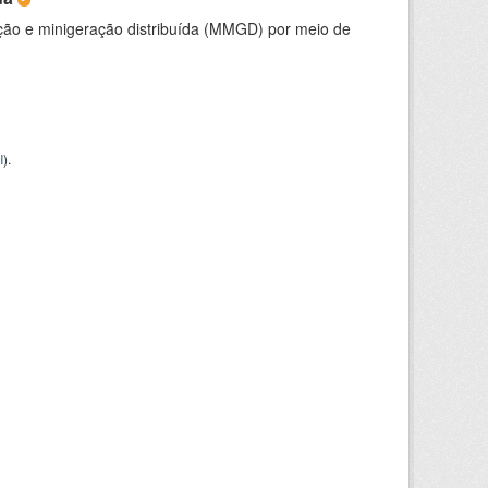
ção e minigeração distribuída (MMGD) por meio de
I
).