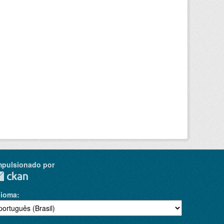
mpulsionado por
dioma