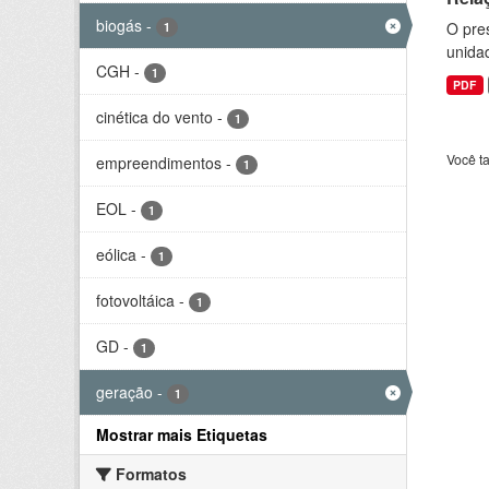
biogás
-
O pre
1
unida
CGH
-
1
PDF
cinética do vento
-
1
Você t
empreendimentos
-
1
EOL
-
1
eólica
-
1
fotovoltáica
-
1
GD
-
1
geração
-
1
Mostrar mais Etiquetas
Formatos