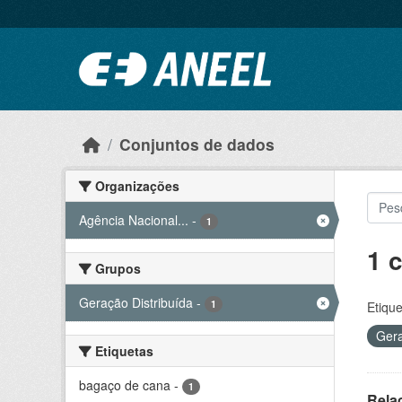
Ir para o conteúdo principal
Conjuntos de dados
Organizações
Agência Nacional...
-
1
1 
Grupos
Geração Distribuída
-
1
Etique
Gera
Etiquetas
bagaço de cana
-
1
Rela