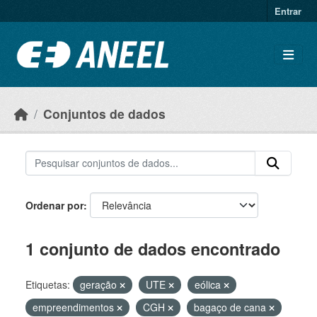
Ir para o conteúdo principal
Entrar
Conjuntos de dados
Ordenar por
1 conjunto de dados encontrado
Etiquetas:
geração
UTE
eólica
empreendimentos
CGH
bagaço de cana