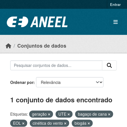
Ir para o conteúdo principal
Entrar
Conjuntos de dados
Ordenar por
1 conjunto de dados encontrado
Etiquetas:
geração
UTE
bagaço de cana
EOL
cinética do vento
biogás