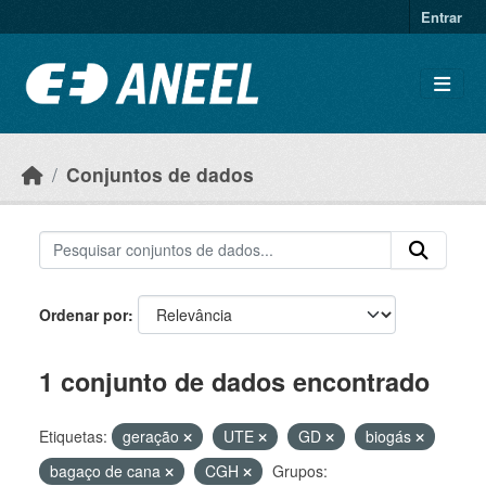
Ir para o conteúdo principal
Entrar
Conjuntos de dados
Ordenar por
1 conjunto de dados encontrado
Etiquetas:
geração
UTE
GD
biogás
bagaço de cana
CGH
Grupos: