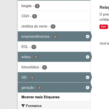
biogás
-
1
Rela
O pre
CGH
-
1
unida
cinética do vento
-
1
PDF
empreendimentos
-
1
Você t
EOL
-
1
eólica
-
1
fotovoltáica
-
1
GD
-
1
geração
-
1
Mostrar mais Etiquetas
Formatos