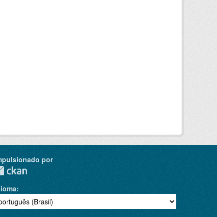
mpulsionado por
dioma