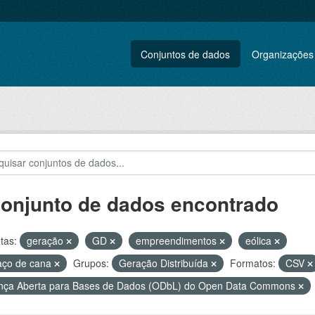
Conjuntos de dados
Organizações
conjunto de dados encontrado
tas:
geração
GD
empreendimentos
eólica
aço de cana
Grupos:
Geração Distribuída
Formatos:
CSV
nça Aberta para Bases de Dados (ODbL) do Open Data Commons