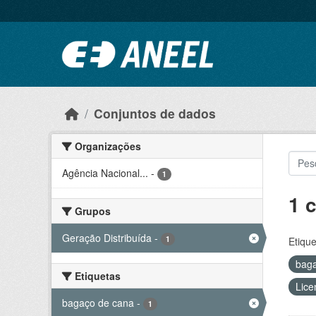
Ir para o conteúdo principal
Conjuntos de dados
Organizações
Agência Nacional...
-
1
1 
Grupos
Geração Distribuída
-
1
Etique
bag
Etiquetas
Lice
bagaço de cana
-
1