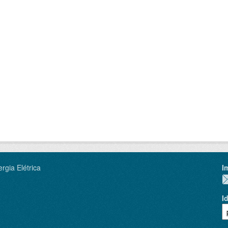
rgia Elétrica
I
I