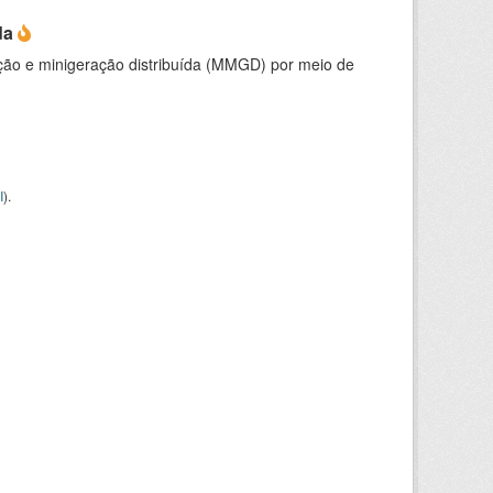
da
ção e minigeração distribuída (MMGD) por meio de
I
).