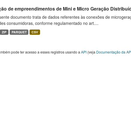
ção de empreendimentos de Mini e Micro Geração Distribuí
sente documento trata de dados referentes às conexões de microgera
des consumidoras, conforme regulamentado no art....
ZIP
PARQUET
CSV
ambém pode ter acesso a esses registros usando a
API
(veja
Documentação da AP