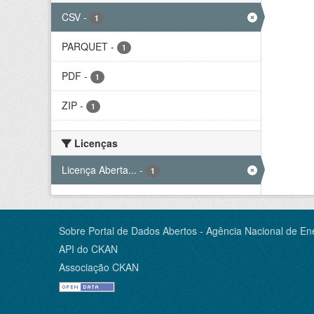
CSV
-
1
PARQUET
-
1
PDF
-
1
ZIP
-
1
Licenças
Licença Aberta...
-
1
Sobre Portal de Dados Abertos - Agência Nacional de Ene
API do CKAN
Associação CKAN