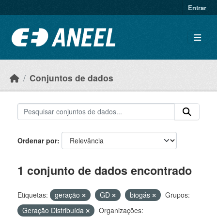
Ir para o conteúdo principal
Entrar
Conjuntos de dados
Ordenar por
1 conjunto de dados encontrado
Etiquetas:
geração
GD
biogás
Grupos:
Geração Distribuída
Organizações: