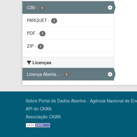
CSV
-
1
PARQUET
-
1
PDF
-
1
ZIP
-
1
Licenças
Licença Aberta...
-
1
Sobre Portal de Dados Abertos - Agência Nacional de Ene
API do CKAN
Associação CKAN