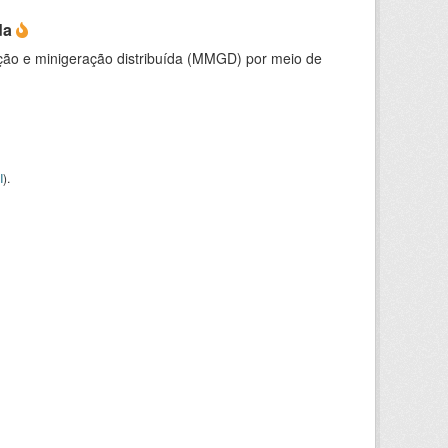
da
ção e minigeração distribuída (MMGD) por meio de
I
).