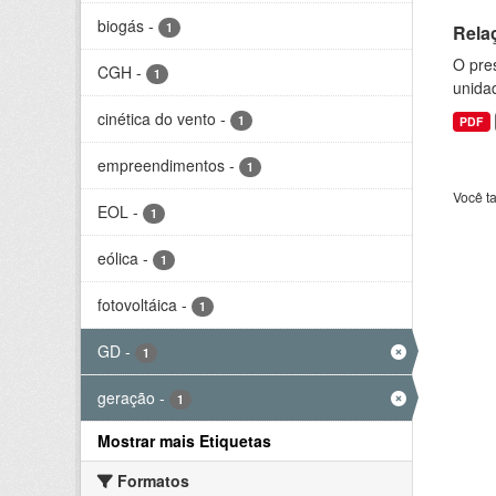
biogás
-
1
Rela
O pre
CGH
-
1
unida
cinética do vento
-
1
PDF
empreendimentos
-
1
Você t
EOL
-
1
eólica
-
1
fotovoltáica
-
1
GD
-
1
geração
-
1
Mostrar mais Etiquetas
Formatos