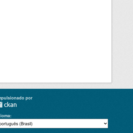
mpulsionado por
dioma