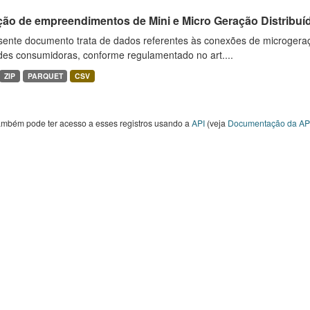
ção de empreendimentos de Mini e Micro Geração Distribuí
sente documento trata de dados referentes às conexões de microgera
des consumidoras, conforme regulamentado no art....
ZIP
PARQUET
CSV
ambém pode ter acesso a esses registros usando a
API
(veja
Documentação da AP