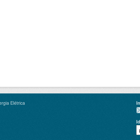
rgia Elétrica
I
I