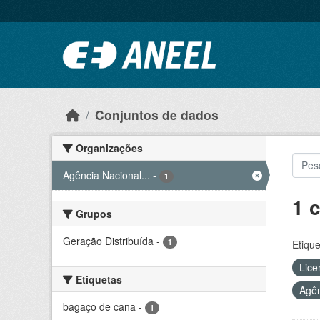
Ir para o conteúdo principal
Conjuntos de dados
Organizações
Agência Nacional...
-
1
1 
Grupos
Geração Distribuída
-
1
Etique
Lice
Etiquetas
Agên
bagaço de cana
-
1