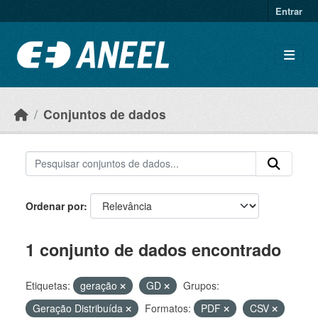
Ir para o conteúdo principal
Entrar
Conjuntos de dados
Ordenar por
1 conjunto de dados encontrado
Etiquetas:
geração
GD
Grupos:
Geração Distribuída
Formatos:
PDF
CSV