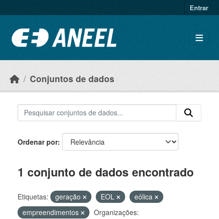
Ir para o conteúdo principal
Entrar
Conjuntos de dados
Ordenar por
1 conjunto de dados encontrado
Etiquetas:
geração
EOL
eólica
empreendimentos
Organizações: