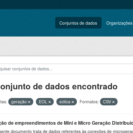
Conjuntos de dados
Organizações
conjunto de dados encontrado
tas:
geração
EOL
eólica
Formatos:
CSV
ção de empreendimentos de Mini e Micro Geração Distribuí
sente documento trata de dados referentes às conexões de microgera