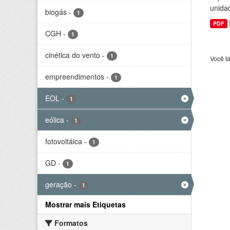
unida
biogás
-
1
PDF
CGH
-
1
cinética do vento
-
1
Você t
empreendimentos
-
1
EOL
-
1
eólica
-
1
fotovoltáica
-
1
GD
-
1
geração
-
1
Mostrar mais Etiquetas
Formatos