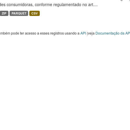
des consumidoras, conforme regulamentado no art....
ZIP
PARQUET
CSV
ambém pode ter acesso a esses registros usando a
API
(veja
Documentação da AP