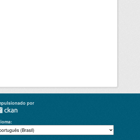
mpulsionado por
dioma