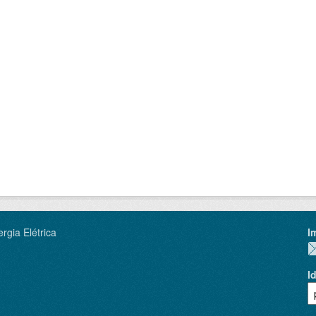
rgia Elétrica
I
I