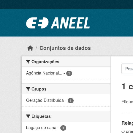
Ir para o conteúdo principal
Conjuntos de dados
Organizações
Agência Nacional...
-
1
1 
Grupos
Geração Distribuída
-
1
Etique
Etiquetas
Rela
bagaço de cana
-
1
O pre