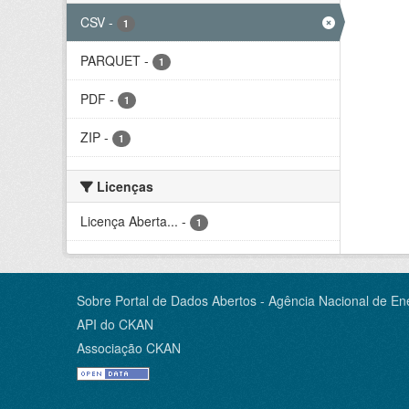
CSV
-
1
PARQUET
-
1
PDF
-
1
ZIP
-
1
Licenças
Licença Aberta...
-
1
Sobre Portal de Dados Abertos - Agência Nacional de Ene
API do CKAN
Associação CKAN