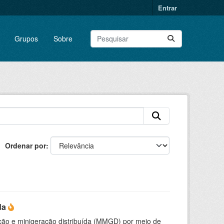
Entrar
Grupos
Sobre
Ordenar por
da
ção e minigeração distribuída (MMGD) por meio de