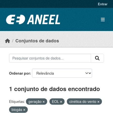
Ir para o conteúdo principal
Entrar
Conjuntos de dados
Ordenar por
1 conjunto de dados encontrado
Etiquetas:
geração
EOL
cinética do vento
biogás