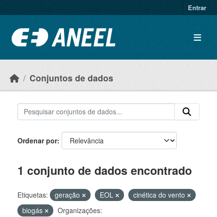
Ir para o conteúdo principal
Entrar
Conjuntos de dados
Ordenar por
1 conjunto de dados encontrado
Etiquetas:
geração
EOL
cinética do vento
biogás
Organizações: