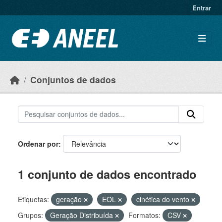
Ir para o conteúdo principal
Entrar
Conjuntos de dados
Ordenar por
1 conjunto de dados encontrado
Etiquetas:
geração
EOL
cinética do vento
Grupos:
Geração Distribuída
Formatos:
CSV