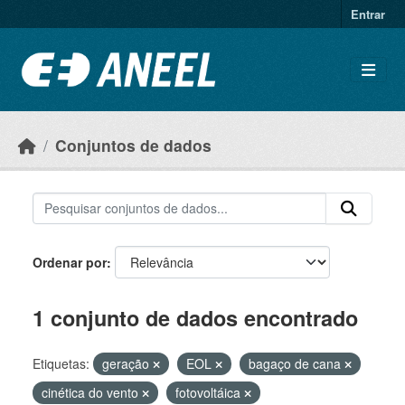
Ir para o conteúdo principal
Entrar
Conjuntos de dados
Ordenar por
1 conjunto de dados encontrado
Etiquetas:
geração
EOL
bagaço de cana
cinética do vento
fotovoltáica