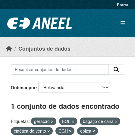
Ir para o conteúdo principal
Entrar
Conjuntos de dados
Ordenar por
1 conjunto de dados encontrado
Etiquetas:
geração
EOL
bagaço de cana
cinética do vento
CGH
eólica