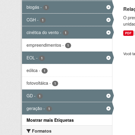
biogás
-
1
Rela
O pre
CGH
-
1
unida
cinética do vento
-
1
PDF
empreendimentos
-
1
Você t
EOL
-
1
eólica
-
1
fotovoltáica
-
1
GD
-
1
geração
-
1
Mostrar mais Etiquetas
Formatos