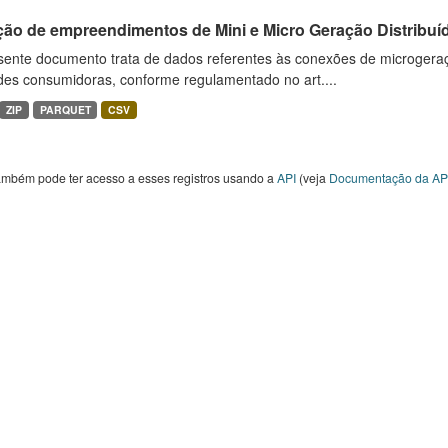
ção de empreendimentos de Mini e Micro Geração Distribuí
sente documento trata de dados referentes às conexões de microgera
des consumidoras, conforme regulamentado no art....
ZIP
PARQUET
CSV
ambém pode ter acesso a esses registros usando a
API
(veja
Documentação da AP