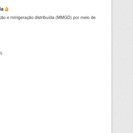
da
ção e minigeração distribuída (MMGD) por meio de
I
).