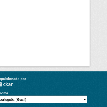
mpulsionado por
dioma