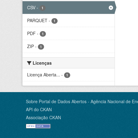
CSV
-
1
PARQUET
-
1
PDF
-
1
ZIP
-
1
Licenças
Licença Aberta...
-
1
Sobre Portal de Dados Abertos - Agência Nacional de Ene
API do CKAN
Associação CKAN