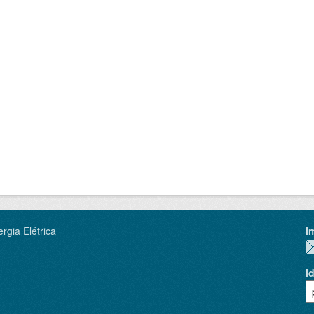
rgia Elétrica
I
I