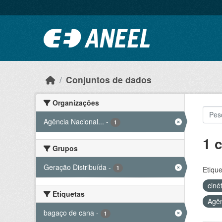
Ir para o conteúdo principal
Conjuntos de dados
Organizações
Agência Nacional...
-
1
1 
Grupos
Geração Distribuída
-
1
Etique
ciné
Etiquetas
Agên
bagaço de cana
-
1