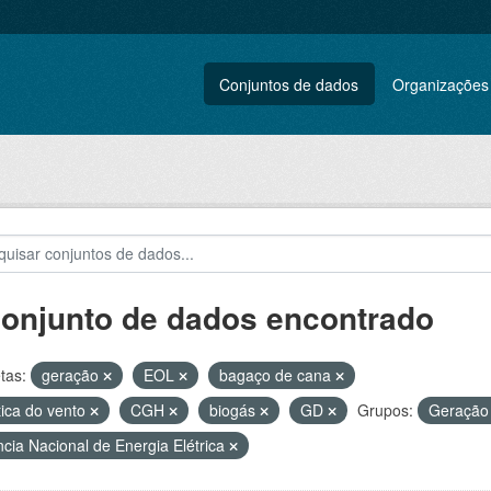
Conjuntos de dados
Organizações
conjunto de dados encontrado
tas:
geração
EOL
bagaço de cana
tica do vento
CGH
biogás
GD
Grupos:
Geração 
cia Nacional de Energia Elétrica