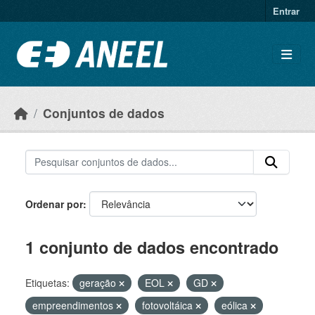
Ir para o conteúdo principal
Entrar
Conjuntos de dados
Ordenar por
1 conjunto de dados encontrado
Etiquetas:
geração
EOL
GD
empreendimentos
fotovoltáica
eólica