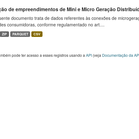
ção de empreendimentos de Mini e Micro Geração Distribuí
sente documento trata de dados referentes às conexões de microgera
des consumidoras, conforme regulamentado no art....
ZIP
PARQUET
CSV
ambém pode ter acesso a esses registros usando a
API
(veja
Documentação da AP