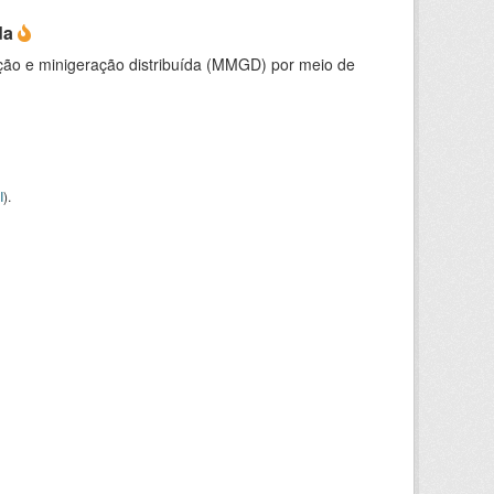
da
ção e minigeração distribuída (MMGD) por meio de
I
).