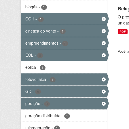
biogás
-
1
Rela
O pre
CGH
-
1
unida
cinética do vento
-
1
PDF
empreendimentos
-
1
Você t
EOL
-
1
eólica
-
1
fotovoltáica
-
1
GD
-
1
geração
-
1
geração distribuída
-
1
microgeração
-
1