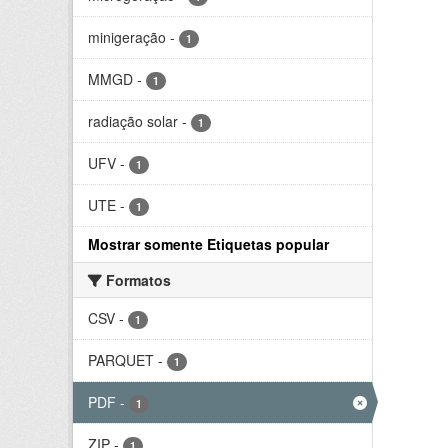
minigeração
-
1
MMGD
-
1
radiação solar
-
1
UFV
-
1
UTE
-
1
Mostrar somente Etiquetas popular
Formatos
CSV
-
1
PARQUET
-
1
PDF
-
1
ZIP
-
1