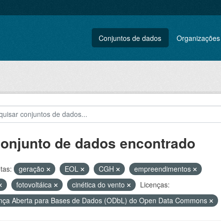
Conjuntos de dados
Organizações
conjunto de dados encontrado
tas:
geração
EOL
CGH
empreendimentos
fotovoltáica
cinética do vento
Licenças:
nça Aberta para Bases de Dados (ODbL) do Open Data Commons