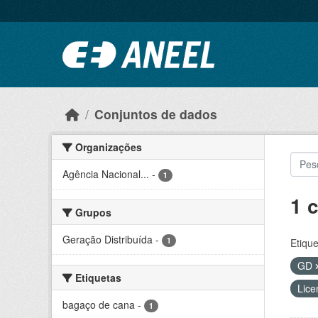
Ir para o conteúdo principal
Conjuntos de dados
Organizações
Agência Nacional...
-
1
1 
Grupos
Geração Distribuída
-
1
Etique
GD
Etiquetas
Lice
bagaço de cana
-
1