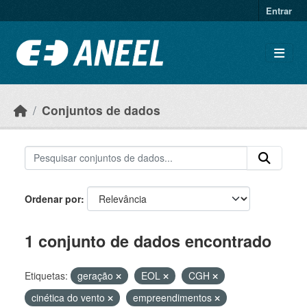
Ir para o conteúdo principal
Entrar
Conjuntos de dados
Ordenar por
1 conjunto de dados encontrado
Etiquetas:
geração
EOL
CGH
cinética do vento
empreendimentos