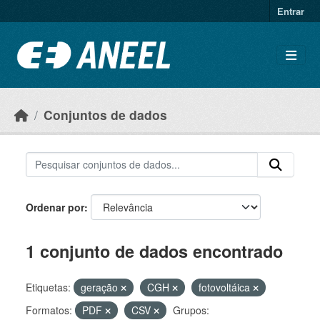
Ir para o conteúdo principal
Entrar
Conjuntos de dados
Ordenar por
1 conjunto de dados encontrado
Etiquetas:
geração
CGH
fotovoltáica
Formatos:
PDF
CSV
Grupos: