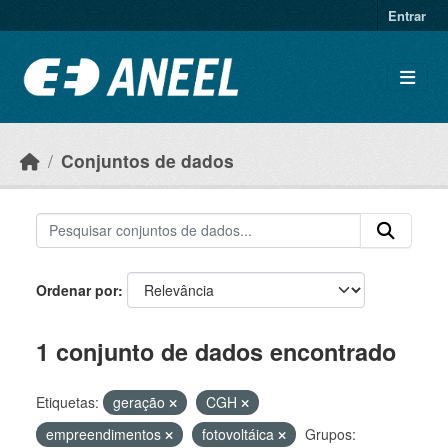
Ir para o conteúdo principal
Entrar
Conjuntos de dados
Ordenar por
1 conjunto de dados encontrado
Etiquetas:
geração
CGH
empreendimentos
fotovoltáica
Grupos: