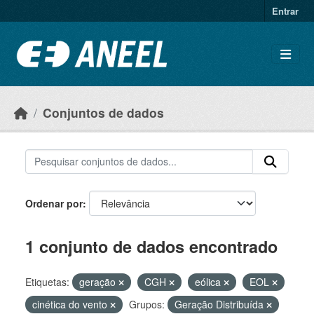
Ir para o conteúdo principal
Entrar
Conjuntos de dados
Ordenar por
1 conjunto de dados encontrado
Etiquetas:
geração
CGH
eólica
EOL
cinética do vento
Grupos:
Geração Distribuída