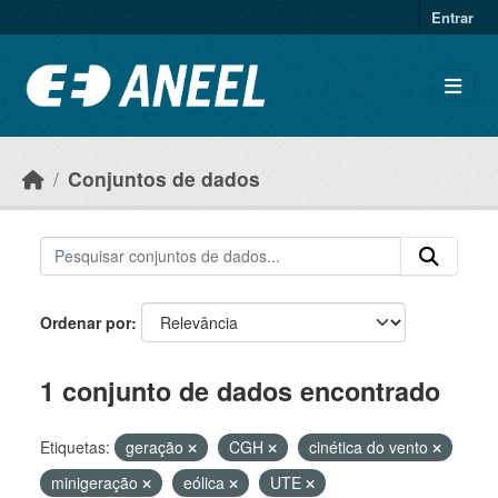
Ir para o conteúdo principal
Entrar
Conjuntos de dados
Ordenar por
1 conjunto de dados encontrado
Etiquetas:
geração
CGH
cinética do vento
minigeração
eólica
UTE