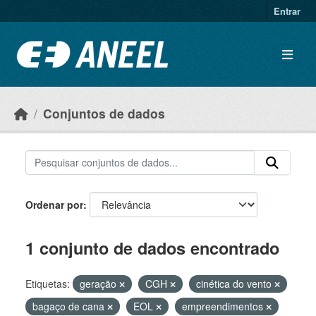
Ir para o conteúdo principal
Entrar
Conjuntos de dados
Ordenar por
1 conjunto de dados encontrado
Etiquetas:
geração
CGH
cinética do vento
bagaço de cana
EOL
empreendimentos