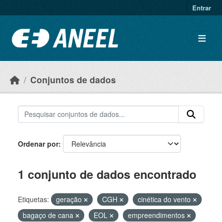
Ir para o conteúdo principal
Entrar
Conjuntos de dados
Ordenar por
1 conjunto de dados encontrado
Etiquetas:
geração
CGH
cinética do vento
bagaço de cana
EOL
empreendimentos