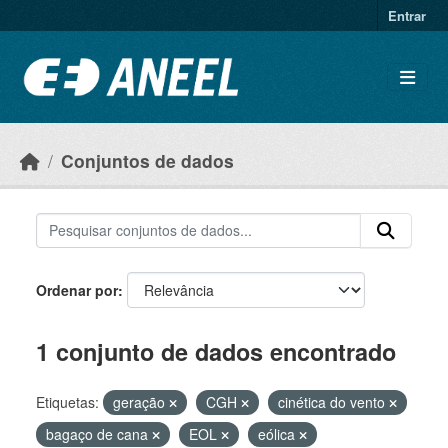
Ir para o conteúdo principal
Entrar
Conjuntos de dados
Ordenar por
1 conjunto de dados encontrado
Etiquetas:
geração
CGH
cinética do vento
bagaço de cana
EOL
eólica