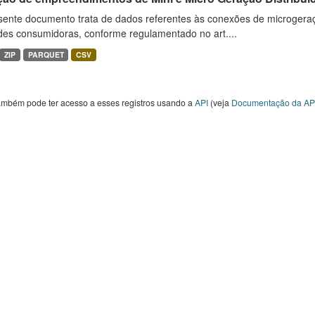
sente documento trata de dados referentes às conexões de microgera
des consumidoras, conforme regulamentado no art....
ZIP
PARQUET
CSV
ambém pode ter acesso a esses registros usando a
API
(veja
Documentação da AP