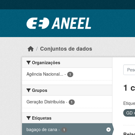
Ir para o conteúdo principal
Conjuntos de dados
Organizações
Agência Nacional...
-
1
1 
Grupos
Geração Distribuída
-
1
Etique
GD
Etiquetas
bagaço de cana
-
1
Rela