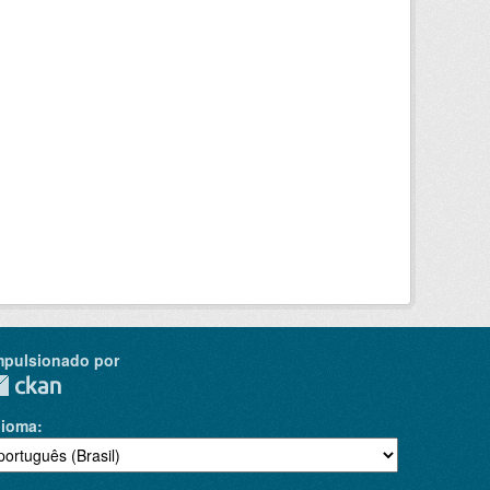
mpulsionado por
dioma