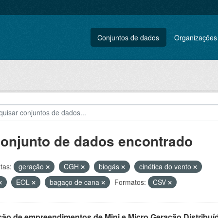
Conjuntos de dados
Organizações
conjunto de dados encontrado
tas:
geração
CGH
biogás
cinética do vento
EOL
bagaço de cana
Formatos:
CSV
ção de empreendimentos de Mini e Micro Geração Distribuí