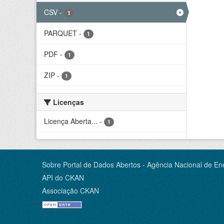
CSV
-
1
PARQUET
-
1
PDF
-
1
ZIP
-
1
Licenças
Licença Aberta...
-
1
Sobre Portal de Dados Abertos - Agência Nacional de Ene
API do CKAN
Associação CKAN