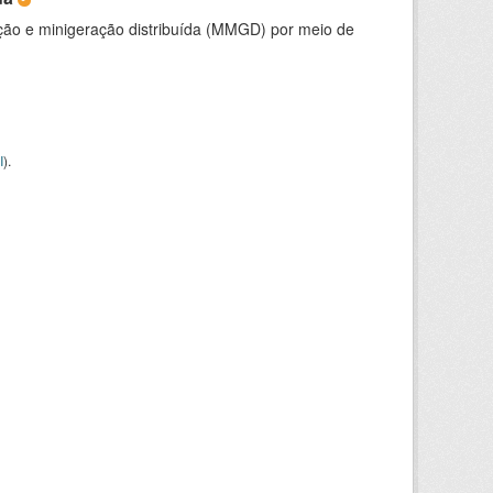
ção e minigeração distribuída (MMGD) por meio de
I
).