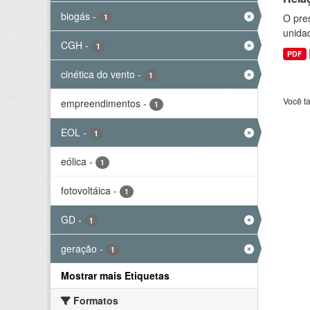
biogás
-
O pre
1
unida
CGH
-
1
PDF
cinética do vento
-
1
Você t
empreendimentos
-
1
EOL
-
1
eólica
-
1
fotovoltáica
-
1
GD
-
1
geração
-
1
Mostrar mais Etiquetas
Formatos