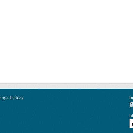
rgia Elétrica
I
I