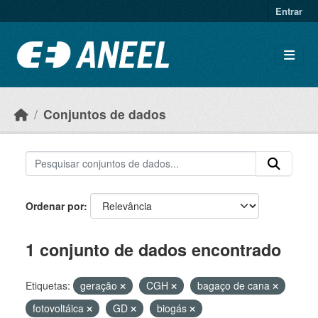
Ir para o conteúdo principal
Entrar
Conjuntos de dados
Ordenar por
1 conjunto de dados encontrado
Etiquetas:
geração
CGH
bagaço de cana
fotovoltáica
GD
biogás