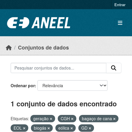
Ir para o conteúdo principal
Entrar
Conjuntos de dados
Ordenar por
1 conjunto de dados encontrado
Etiquetas:
geração
CGH
bagaço de cana
EOL
biogás
eólica
GD