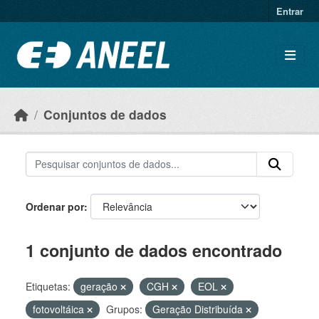
Ir para o conteúdo principal
Entrar
Conjuntos de dados
Ordenar por
1 conjunto de dados encontrado
Etiquetas:
geração
CGH
EOL
fotovoltáica
Grupos:
Geração Distribuída