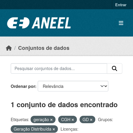
Ir para o conteúdo principal
Entrar
Conjuntos de dados
Ordenar por
1 conjunto de dados encontrado
Etiquetas:
geração
CGH
GD
Grupos:
Geração Distribuída
Licenças: