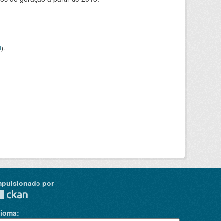
I
).
mpulsionado por
dioma