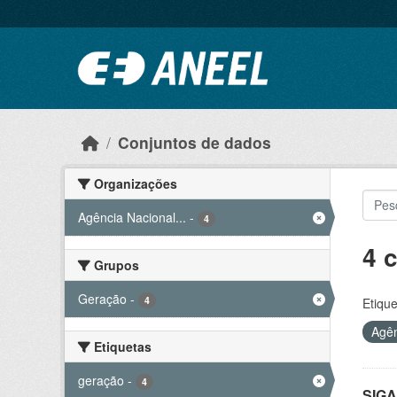
Ir para o conteúdo principal
Conjuntos de dados
Organizações
Agência Nacional...
-
4
4 
Grupos
Geração
-
4
Etique
Agên
Etiquetas
geração
-
4
SIGA