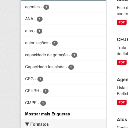
agentes
-
Este 
1
conté
ANA
-
1
PDF
atos
-
1
CFUR
autorizações
-
1
Trata
de Ita
capacidade de geração
-
1
PDF
Capacidade Instalada
-
1
CEG
-
Agen
1
Lista
CFURH
-
1
Parti
CMPF
-
PDF
1
Mostrar mais Etiquetas
Atos
Formatos
Conte