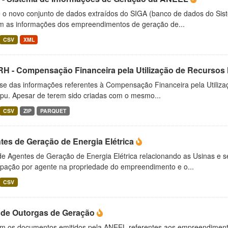
é o novo conjunto de dados extraídos do SIGA (banco de dados do Si
m as informações dos empreendimentos de geração de...
CSV
XML
H - Compensação Financeira pela Utilização de Recursos 
-se das informações referentes à Compensação Financeira pela Utiliz
ipu. Apesar de terem sido criadas com o mesmo...
CSV
ZIP
PARQUET
tes de Geração de Energia Elétrica
 de Agentes de Geração de Energia Elétrica relacionando as Usinas e 
cipação por agente na propriedade do empreendimento e o...
CSV
 de Outorgas de Geração
m os documentos emitidos pela ANEEL referentes aos empreendimento