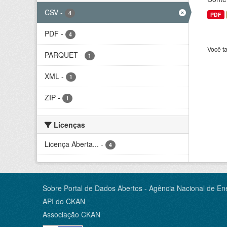
CSV
-
4
PDF
PDF
-
4
Você t
PARQUET
-
1
XML
-
1
ZIP
-
1
Licenças
Licença Aberta...
-
4
Sobre Portal de Dados Abertos - Agência Nacional de Ene
API do CKAN
Associação CKAN