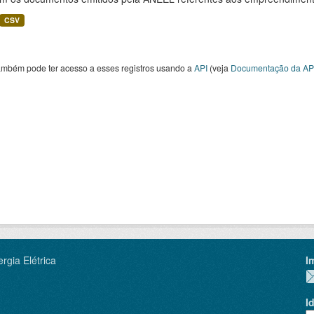
CSV
ambém pode ter acesso a esses registros usando a
API
(veja
Documentação da AP
rgia Elétrica
I
I