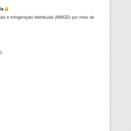
da
ção e minigeração distribuída (MMGD) por meio de
I
).