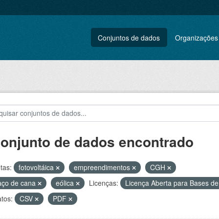
Conjuntos de dados
Organizações
conjunto de dados encontrado
tas:
fotovoltáica
empreendimentos
CGH
aço de cana
eólica
Licenças:
Licença Aberta para Bases 
tos:
CSV
PDF