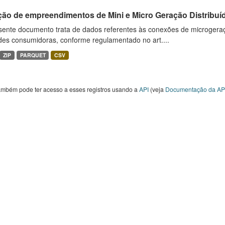
ção de empreendimentos de Mini e Micro Geração Distribuí
sente documento trata de dados referentes às conexões de microgera
des consumidoras, conforme regulamentado no art....
ZIP
PARQUET
CSV
ambém pode ter acesso a esses registros usando a
API
(veja
Documentação da AP