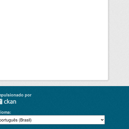
mpulsionado por
dioma