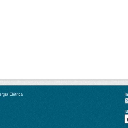
rgia Elétrica
I
I