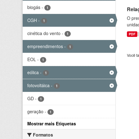
biogás
-
1
Rela
O pre
CGH
-
1
unida
cinética do vento
-
1
PDF
empreendimentos
-
1
Você t
EOL
-
1
eólica
-
1
fotovoltáica
-
1
GD
-
1
geração
-
1
Mostrar mais Etiquetas
Formatos