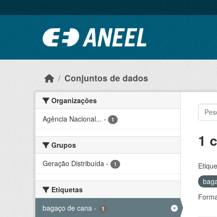
Ir para o conteúdo principal
Conjuntos de dados
Organizações
Agência Nacional...
-
1
1 
Grupos
Geração Distribuída
-
1
Etique
bag
Etiquetas
Forma
bagaço de cana
-
1