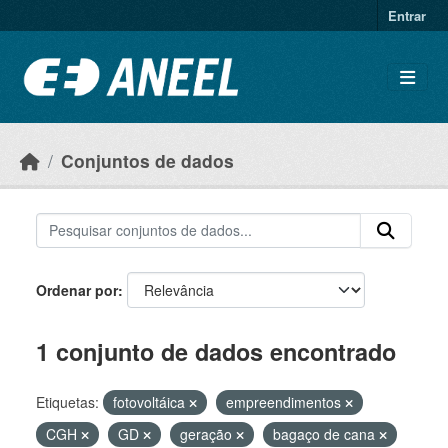
Ir para o conteúdo principal
Entrar
Conjuntos de dados
Ordenar por
1 conjunto de dados encontrado
Etiquetas:
fotovoltáica
empreendimentos
CGH
GD
geração
bagaço de cana