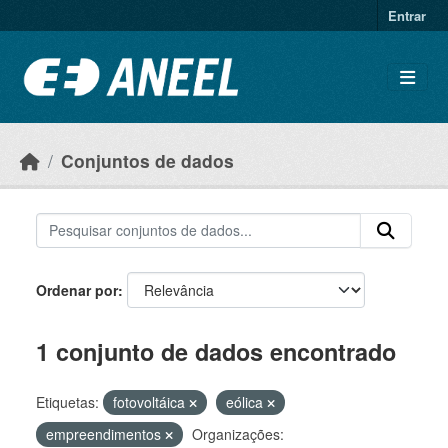
Ir para o conteúdo principal
Entrar
Conjuntos de dados
Ordenar por
1 conjunto de dados encontrado
Etiquetas:
fotovoltáica
eólica
empreendimentos
Organizações: