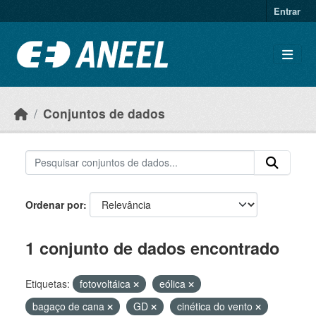
Ir para o conteúdo principal
Entrar
Conjuntos de dados
Ordenar por
1 conjunto de dados encontrado
Etiquetas:
fotovoltáica
eólica
bagaço de cana
GD
cinética do vento