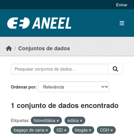
Ir para o conteúdo principal
Entrar
Conjuntos de dados
Ordenar por
1 conjunto de dados encontrado
Etiquetas:
fotovoltáica
eólica
bagaço de cana
GD
biogás
CGH