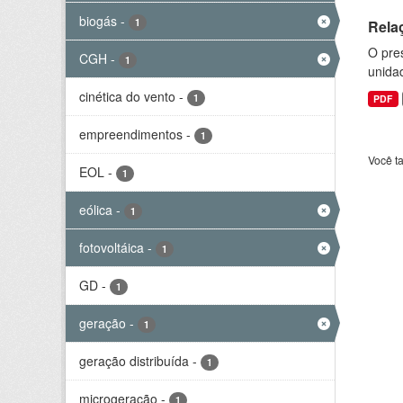
biogás
-
1
Rela
O pre
CGH
-
1
unida
cinética do vento
-
1
PDF
empreendimentos
-
1
Você t
EOL
-
1
eólica
-
1
fotovoltáica
-
1
GD
-
1
geração
-
1
geração distribuída
-
1
microgeração
-
1