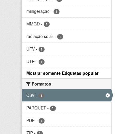
minigeração
-
1
MMGD
-
1
radiação solar
-
1
UFV
-
1
UTE
-
1
Mostrar somente Etiquetas popular
Formatos
CSV
-
1
PARQUET
-
1
PDF
-
1
ZIP
-
1