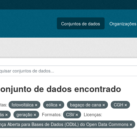
Conjuntos de dados
Organizações
conjunto de dados encontrado
tas:
fotovoltáica
eólica
bagaço de cana
CGH
gás
geração
Formatos:
CSV
Licenças:
nça Aberta para Bases de Dados (ODbL) do Open Data Commons