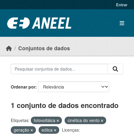
Ir para o conteúdo principal
Entrar
Conjuntos de dados
Ordenar por
1 conjunto de dados encontrado
Etiquetas:
fotovoltáica
cinética do vento
geração
eólica
Licenças: