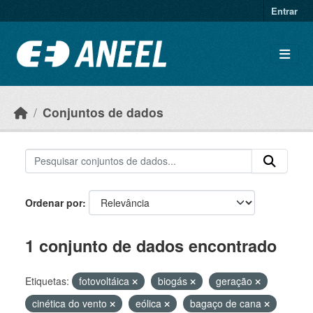
Ir para o conteúdo principal
Entrar
Conjuntos de dados
Ordenar por
1 conjunto de dados encontrado
Etiquetas:
fotovoltáica
biogás
geração
cinética do vento
eólica
bagaço de cana