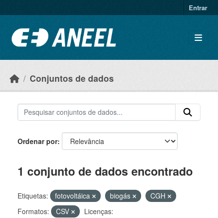
Ir para o conteúdo principal
Entrar
Conjuntos de dados
Ordenar por
1 conjunto de dados encontrado
Etiquetas:
fotovoltáica
biogás
CGH
Formatos:
CSV
Licenças: