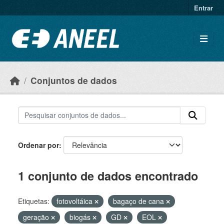
Ir para o conteúdo principal
Entrar
Conjuntos de dados
Ordenar por
1 conjunto de dados encontrado
Etiquetas:
fotovoltáica
bagaço de cana
geração
biogás
GD
EOL