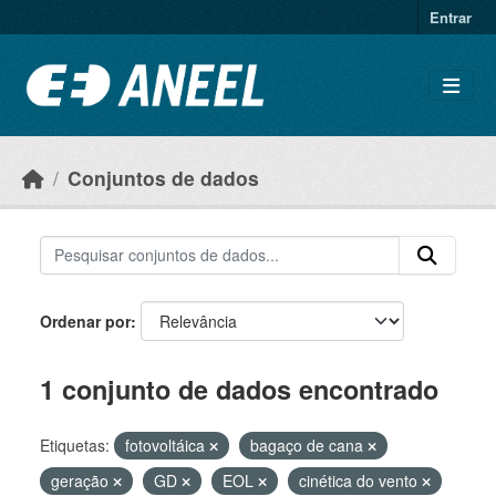
Ir para o conteúdo principal
Entrar
Conjuntos de dados
Ordenar por
1 conjunto de dados encontrado
Etiquetas:
fotovoltáica
bagaço de cana
geração
GD
EOL
cinética do vento