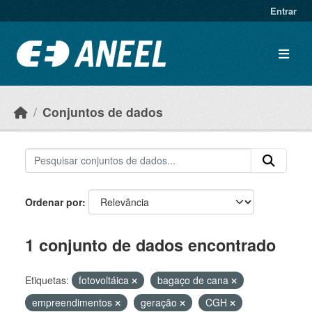
Ir para o conteúdo principal
Entrar
Conjuntos de dados
Ordenar por
1 conjunto de dados encontrado
Etiquetas:
fotovoltáica
bagaço de cana
empreendimentos
geração
CGH