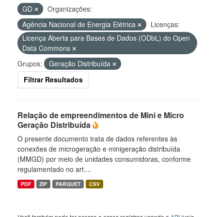
GD
Organizações:
Agência Nacional de Energia Elétrica
Licenças:
Licença Aberta para Bases de Dados (ODbL) do Open
Data Commons
Grupos:
Geração Distribuída
Filtrar Resultados
Relação de empreendimentos de Mini e Micro
Geração Distribuída
O presente documento trata de dados referentes às
conexões de microgeração e minigeração distribuída
(MMGD) por meio de unidades consumidoras, conforme
regulamentado no art....
PDF
ZIP
PARQUET
CSV
Você também pode ter acesso a esses registros usando a
API
(veja