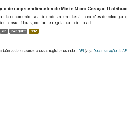
ção de empreendimentos de Mini e Micro Geração Distribuí
sente documento trata de dados referentes às conexões de microgera
des consumidoras, conforme regulamentado no art....
ZIP
PARQUET
CSV
ambém pode ter acesso a esses registros usando a
API
(veja
Documentação da AP