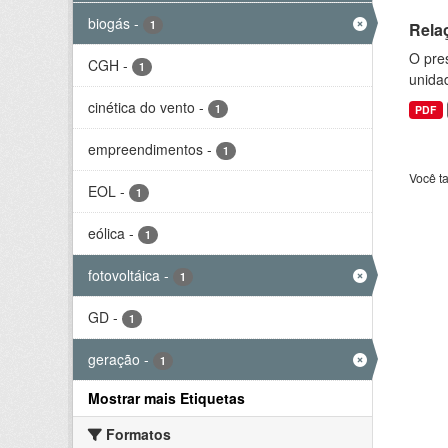
biogás
-
1
Rela
O pre
CGH
-
1
unida
cinética do vento
-
1
PDF
empreendimentos
-
1
Você t
EOL
-
1
eólica
-
1
fotovoltáica
-
1
GD
-
1
geração
-
1
Mostrar mais Etiquetas
Formatos