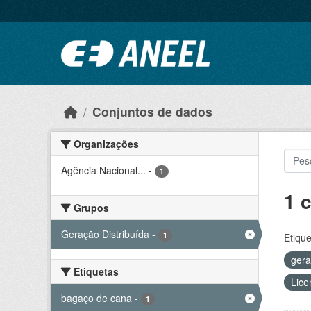
Ir para o conteúdo principal
Conjuntos de dados
Organizações
Agência Nacional...
-
1
1 
Grupos
Geração Distribuída
-
1
Etique
ger
Etiquetas
Lice
bagaço de cana
-
1