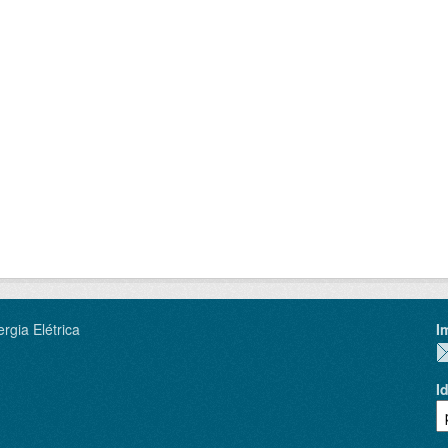
rgia Elétrica
I
I