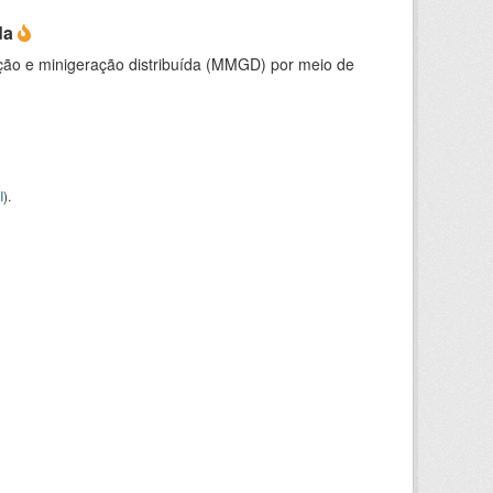
da
ção e minigeração distribuída (MMGD) por meio de
I
).