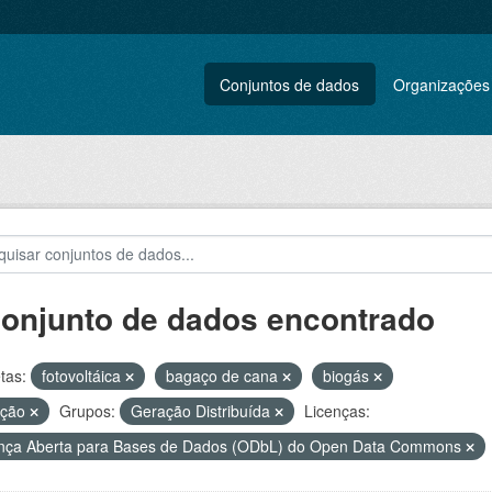
Conjuntos de dados
Organizações
conjunto de dados encontrado
tas:
fotovoltáica
bagaço de cana
biogás
ação
Grupos:
Geração Distribuída
Licenças:
nça Aberta para Bases de Dados (ODbL) do Open Data Commons