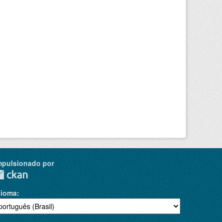
mpulsionado por
dioma