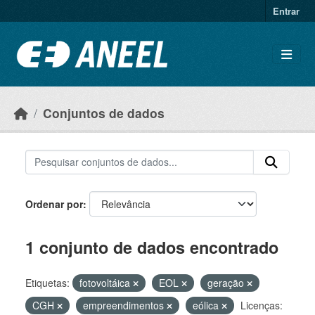
Ir para o conteúdo principal
Entrar
Conjuntos de dados
Ordenar por
1 conjunto de dados encontrado
Etiquetas:
fotovoltáica
EOL
geração
CGH
empreendimentos
eólica
Licenças: