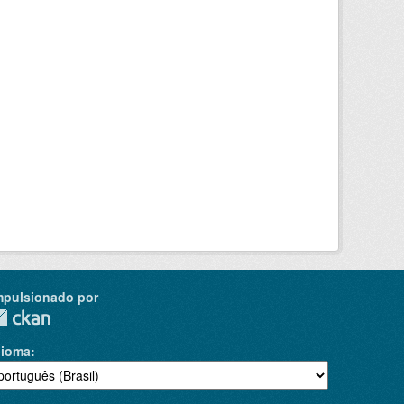
mpulsionado por
dioma