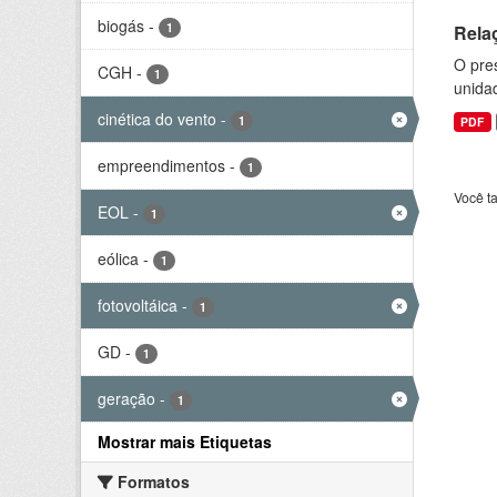
biogás
-
1
Rela
O pre
CGH
-
1
unida
cinética do vento
-
1
PDF
empreendimentos
-
1
Você t
EOL
-
1
eólica
-
1
fotovoltáica
-
1
GD
-
1
geração
-
1
Mostrar mais Etiquetas
Formatos