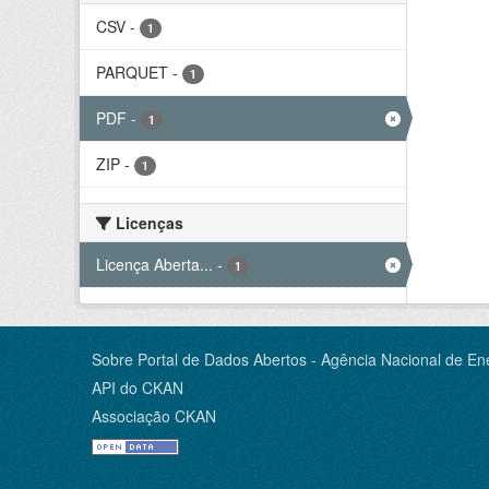
CSV
-
1
PARQUET
-
1
PDF
-
1
ZIP
-
1
Licenças
Licença Aberta...
-
1
Sobre Portal de Dados Abertos - Agência Nacional de Ene
API do CKAN
Associação CKAN