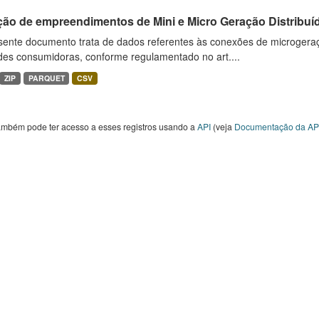
ção de empreendimentos de Mini e Micro Geração Distribuí
sente documento trata de dados referentes às conexões de microgera
des consumidoras, conforme regulamentado no art....
ZIP
PARQUET
CSV
ambém pode ter acesso a esses registros usando a
API
(veja
Documentação da AP