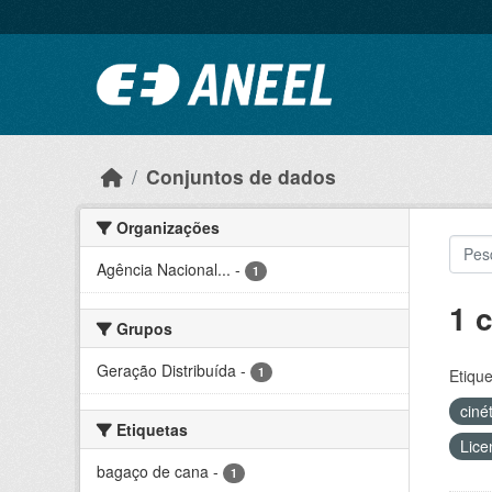
Ir para o conteúdo principal
Conjuntos de dados
Organizações
Agência Nacional...
-
1
1 
Grupos
Geração Distribuída
-
1
Etique
ciné
Etiquetas
Lice
bagaço de cana
-
1