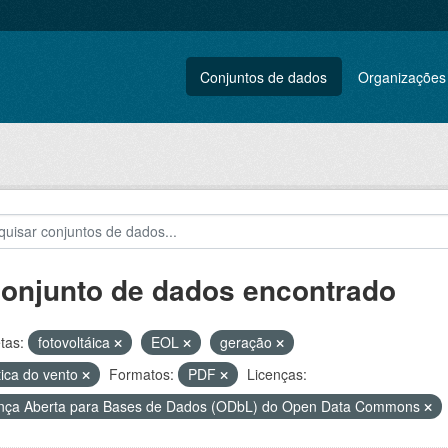
Conjuntos de dados
Organizações
conjunto de dados encontrado
tas:
fotovoltáica
EOL
geração
tica do vento
Formatos:
PDF
Licenças:
nça Aberta para Bases de Dados (ODbL) do Open Data Commons