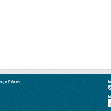
rgia Elétrica
I
I