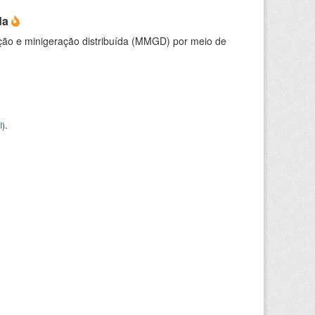
da
ção e minigeração distribuída (MMGD) por meio de
I
).