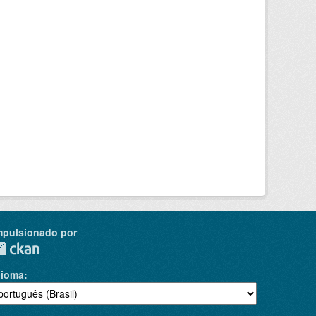
mpulsionado por
dioma