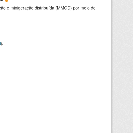
ção e minigeração distribuída (MMGD) por meio de
I
).