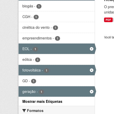
biogás
-
O pre
1
unida
CGH
-
1
PDF
cinética do vento
-
1
Você t
empreendimentos
-
1
EOL
-
1
eólica
-
1
fotovoltáica
-
1
GD
-
1
geração
-
1
Mostrar mais Etiquetas
Formatos