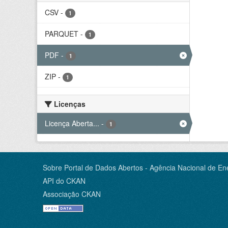
CSV
-
1
PARQUET
-
1
PDF
-
1
ZIP
-
1
Licenças
Licença Aberta...
-
1
Sobre Portal de Dados Abertos - Agência Nacional de Ene
API do CKAN
Associação CKAN