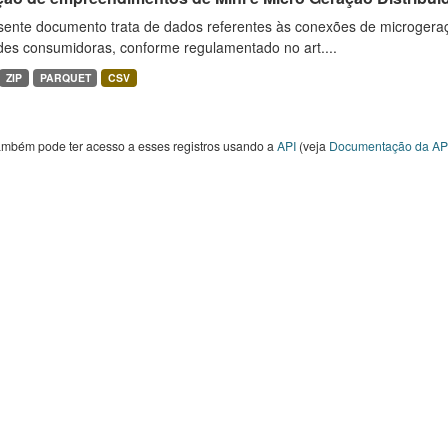
sente documento trata de dados referentes às conexões de microgera
des consumidoras, conforme regulamentado no art....
ZIP
PARQUET
CSV
ambém pode ter acesso a esses registros usando a
API
(veja
Documentação da AP