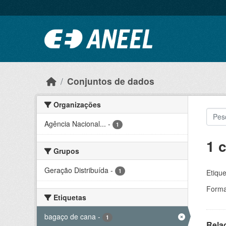
Ir para o conteúdo principal
Conjuntos de dados
Organizações
Agência Nacional...
-
1
1 
Grupos
Geração Distribuída
-
1
Etique
Forma
Etiquetas
bagaço de cana
-
1
Rela