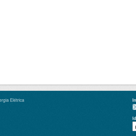
rgia Elétrica
I
I