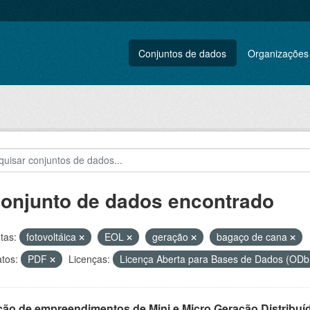
Conjuntos de dados
Organizações
conjunto de dados encontrado
tas:
fotovoltáica
EOL
geração
bagaço de cana
tos:
PDF
Licenças:
Licença Aberta para Bases de Dados (O
ção de empreendimentos de Mini e Micro Geração Distribuí