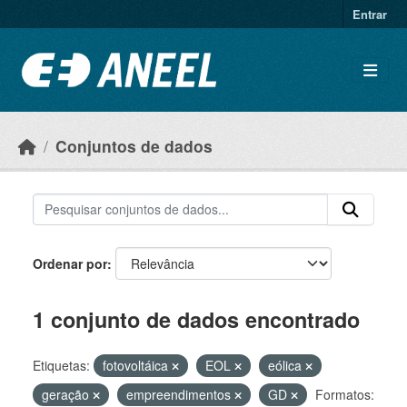
Ir para o conteúdo principal
Entrar
Conjuntos de dados
Ordenar por
1 conjunto de dados encontrado
Etiquetas:
fotovoltáica
EOL
eólica
geração
empreendimentos
GD
Formatos: